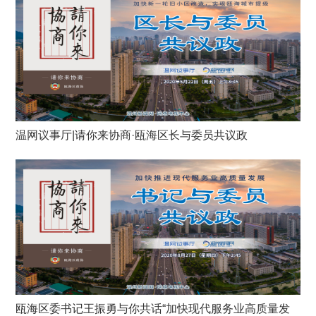
温网议事厅|请你来协商·瓯海区长与委员共议政
瓯海区委书记王振勇与你共话“加快现代服务业高质量发