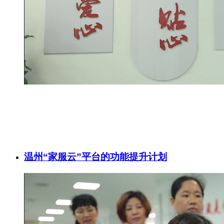
温州“家服云”平台的功能提升计划