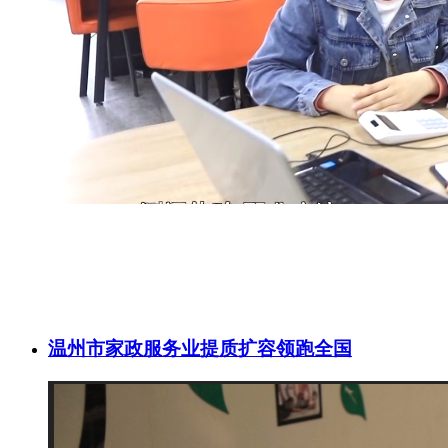
温州市家政服务业提质扩容领跑全国