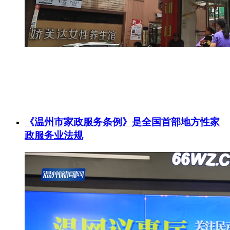
《温州市家政服务条例》是全国首部地方性家
政服务业法规