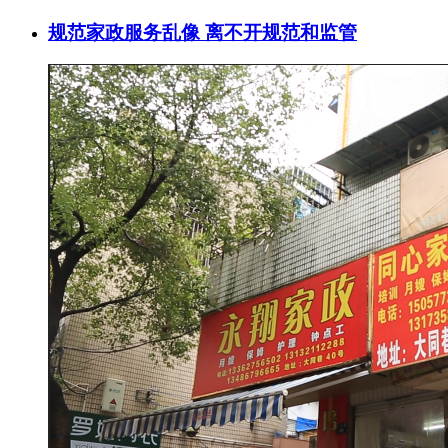
规范家政服务乱像 离不开规范和监管