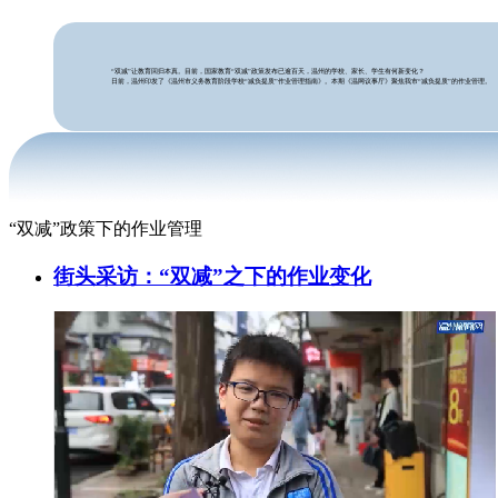
“双减”让教育回归本真。目前，国家教育“双减”政策发布已逾百天，温州的学校、家长、学生有何新变化？
日前，温州印发了《温州市义务教育阶段学校“减负提质”作业管理指南》。本期《温网议事厅》聚焦我市“减负提质”的作业管理。
“双减”政策下的作业管理
街头采访：“双减”之下的作业变化