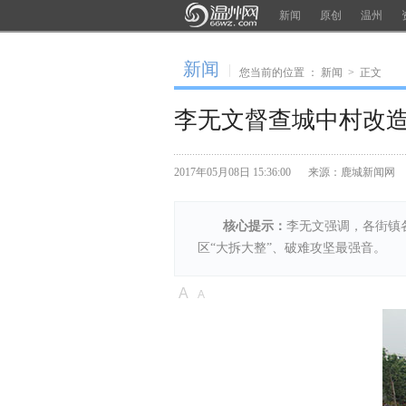
新闻
原创
温州
新闻
您当前的位置 ：
新闻
>
正文
李无文督查城中村改造
查看评论
2017年05月08日 15:36:00
来源：鹿城新闻网
核心提示：
李无文强调，各街镇
区“大拆大整”、破难攻坚最强音。
A
A