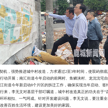
契机，强势推进城中村改造，力求通过2至3年时间，使双屿彻
行动开展；南汇街道今年启动的前网村、鱼鳞浃村、龙沈沈宅自
江街道今年新启动8个片区的拆迁工作，确保实现当年启动、签约
行来，李无文对基层干部叮嘱道，城中村改造真正的功夫在于“
”环环相扣、一气呵成。针对开发建设问题，李无文说，要注重
改善百姓生活环境，建设更加美好的家园。