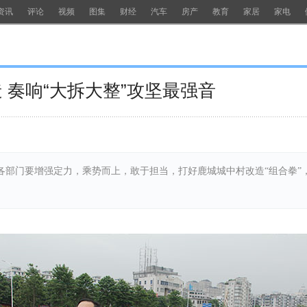
资讯
评论
视频
图集
财经
汽车
房产
教育
家居
家电
 奏响“大拆大整”攻坚最强音
各部门要增强定力，乘势而上，敢于担当，打好鹿城城中村改造“组合拳”