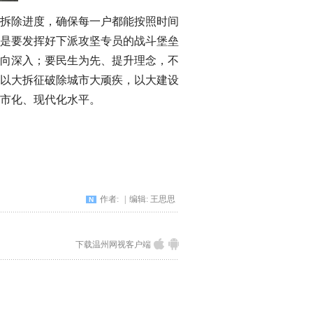
拆除进度，确保每一户都能按照时间
是要发挥好下派攻坚专员的战斗堡垒
向深入；要民生为先、提升理念，不
以大拆征破除城市大顽疾，以大建设
市化、现代化水平。
作者:
|
编辑: 王思思
N
下载温州网视客户端
apple
andriod
store