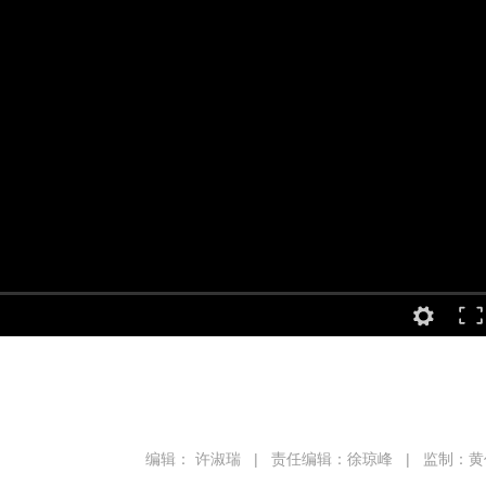
编辑： 许淑瑞
|
责任编辑：徐琼峰
|
监制：黄