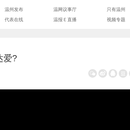
温州发布
温网议事厅
只有温州
代表在线
温报Ｅ直播
视频专题
达爱?