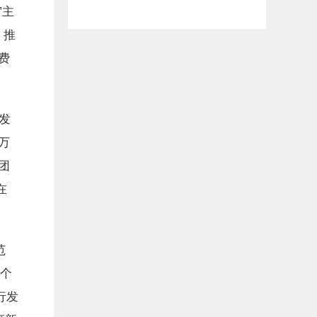
”主
，推
费
发
万
团
在
范
8个
行发