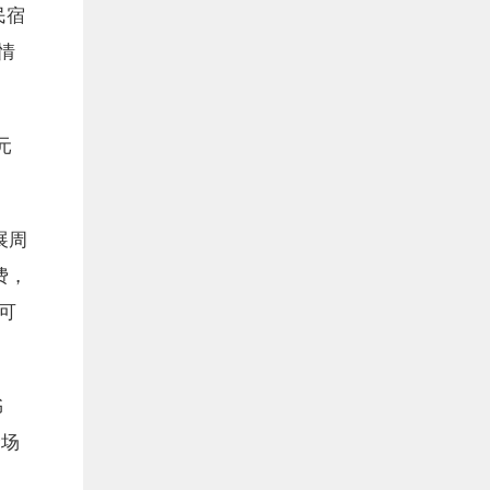
民宿
情
元
展周
费，
可
书
余场
、