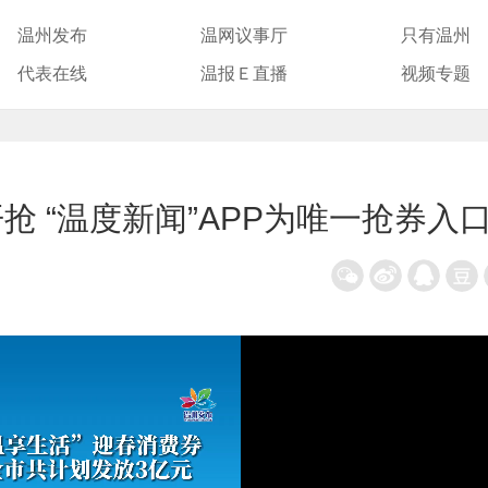
温州发布
温网议事厅
只有温州
代表在线
温报Ｅ直播
视频专题
 “温度新闻”APP为唯一抢券入