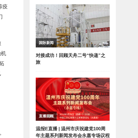
筹疫
门
旅
国际新闻
融机
对接成功！回顾天舟二号“快递”之
旅
拓
亿
直播回顾
温报E直播 | 温州市庆祝建党100周
。
年主题系列新闻发布会永嘉专场议程