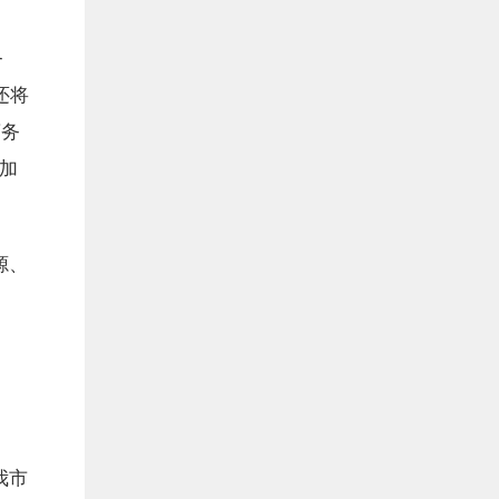
务
还将
商务
参加
源、
我市