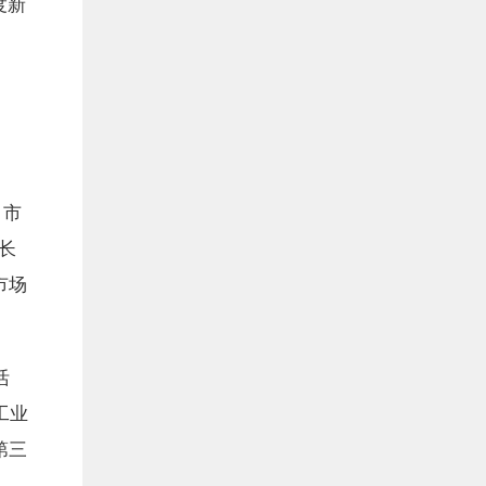
度新
，市
长
市场
活
工业
第三