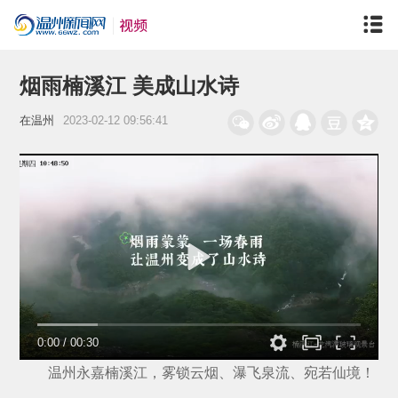
烟雨楠溪江 美成山水诗
在温州
2023-02-12 09:56:41
0:00
/
00:30
温州永嘉楠溪江，雾锁云烟、瀑飞泉流、宛若仙境！