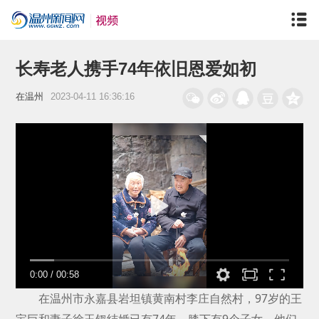
长寿老人携手74年依旧恩爱如初
在温州
2023-04-11 16:36:16
0:00
/
00:58
在温州市永嘉县岩坦镇黄南村李庄自然村，97岁的王
宝巨和妻子徐玉钗结婚已有74年，膝下有9个子女。他们