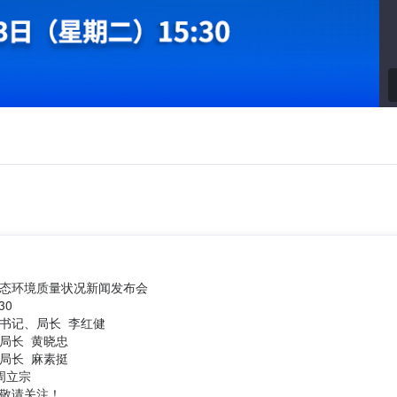
态环境质量状况新闻发布会
30
书记、局长 李红健
局长 黄晓忠
局长 麻素挺
周立宗
敬请关注！