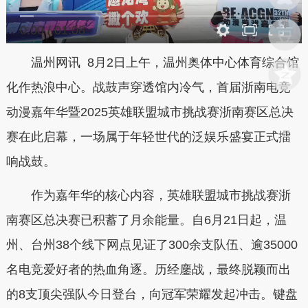
0:00
/
01:08
温州网讯 8月2日上午，温州奥体中心体育综合馆
化作热浪中心。战鼓声穿透馆内冷气，首届浙南电竞
动漫嘉年华暨2025英雄联盟城市挑战赛浙南赛区总决
赛在此启幕，一场属于年轻世代的泛娱乐盛宴正式擂
响战鼓。
作为嘉年华的核心内容，英雄联盟城市挑战赛浙
南赛区总决赛已积蓄了月余能量。自6月21日起，温
州、台州38个线下网点见证了300余支队伍、逾35000
名电竞爱好者的热血角逐。历经鏖战，最终脱颖而出
的8支顶尖强队今日登台，向冠军荣耀发起冲击。键盘