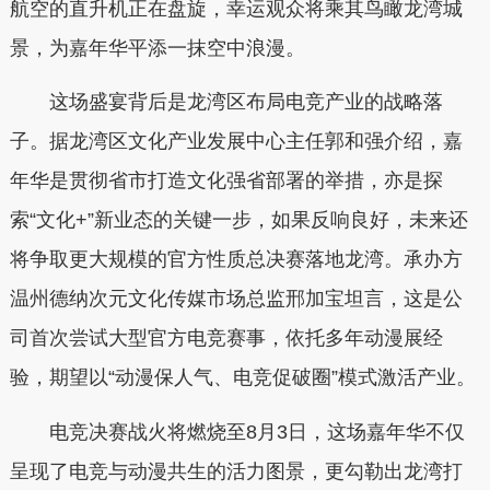
航空的直升机正在盘旋，幸运观众将乘其鸟瞰龙湾城
景，为嘉年华平添一抹空中浪漫。
这场盛宴背后是龙湾区布局电竞产业的战略落
子。据龙湾区文化产业发展中心主任郭和强介绍，嘉
年华是贯彻省市打造文化强省部署的举措，亦是探
索“文化+”新业态的关键一步，如果反响良好，未来还
将争取更大规模的官方性质总决赛落地龙湾。承办方
温州德纳次元文化传媒市场总监邢加宝坦言，这是公
司首次尝试大型官方电竞赛事，依托多年动漫展经
验，期望以“动漫保人气、电竞促破圈”模式激活产业。
电竞决赛战火将燃烧至8月3日，这场嘉年华不仅
呈现了电竞与动漫共生的活力图景，更勾勒出龙湾打