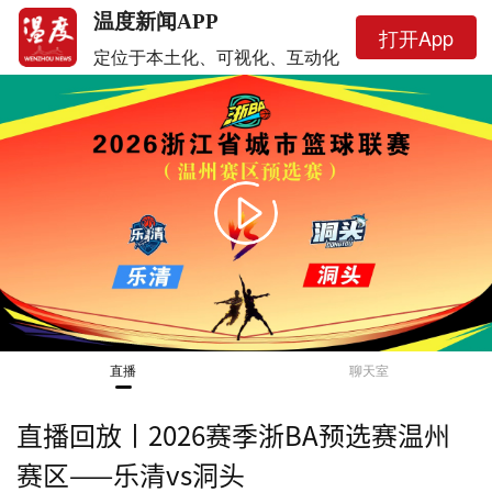
温度新闻APP
打开App
定位于本土化、可视化、互动化
This
is
a
暂无画面
modal
window.
直播
聊天室
直播回放丨2026赛季浙BA预选赛温州
赛区——乐清vs洞头