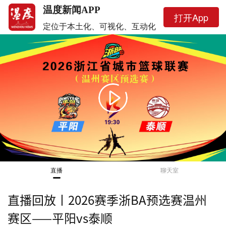
温度新闻APP
打开App
定位于本土化、可视化、互动化
This
is
a
暂无画面
modal
window.
直播
聊天室
直播回放丨2026赛季浙BA预选赛温州
赛区——平阳vs泰顺