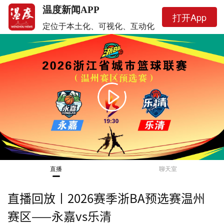
温度新闻APP
打开App
定位于本土化、可视化、互动化
This
is
a
暂无画面
modal
window.
直播
聊天室
直播回放丨2026赛季浙BA预选赛温州
赛区——永嘉vs乐清