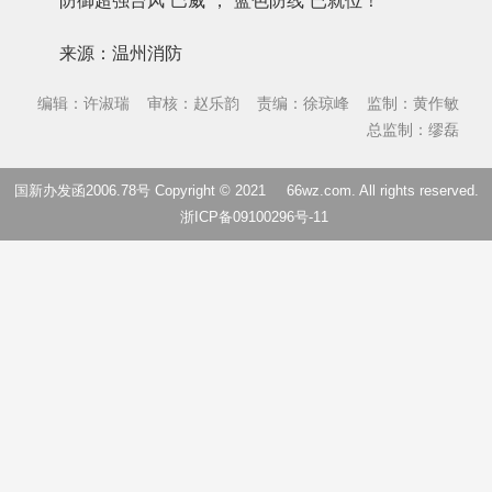
防御超强台风“巴威”，“蓝色防线”已就位！
来源：温州消防
编辑：许淑瑞
审核：赵乐韵
责编：徐琼峰
监制：黄作敏
总监制：缪磊
国新办发函2006.78号 Copyright © 2021
66wz.com
. All rights reserved.
浙ICP备09100296号-11