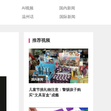
AI视频
国内新闻
温州话
国际新闻
推荐视频
国内新闻
儿童节挑礼物注意：警惕孩子购
买“文具盲盒”成瘾