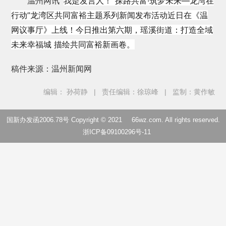
我是发言人！“探路共富·筑梦未来—龙湾在
温州网讯
行动”龙湾区共同富裕主题系列新闻发布活动近日在《温
网议事厅》上线！今日推出第六期，瑶溪街道：打造全域
未来幸福城 描绘共同富裕新画卷。
稿件来源：温州新闻网
编辑： 孙荷静
|
责任编辑：徐琼峰
|
监制：黄作敏
国新办发函2006.78号 Copyright © 2021
66wz.com
. All rights reserved.
浙ICP备09100296号-11