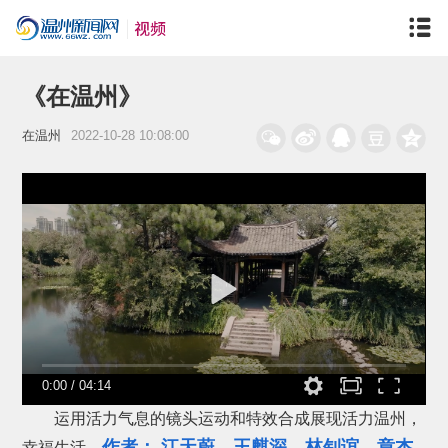
《在温州》
在温州
2022-10-28 10:08:00
0:00
/
04:14
运用活力气息的镜头运动和特效合成展现活力温州，
作者： 江天蔚、王麒深、林钊谊、章杰
幸福生活。