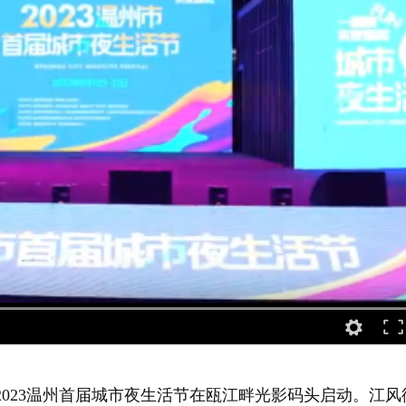
，2023温州首届城市夜生活节在瓯江畔光影码头启动。江风