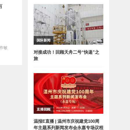
有
国际新闻
作敏
对接成功！回顾天舟二号“快递”之
旅
直播回顾
温报E直播 | 温州市庆祝建党100周
年主题系列新闻发布会永嘉专场议程