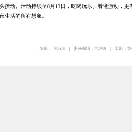
头攒动。活动持续至8月13日，吃喝玩乐、看逛游动，更
夜生活的所有想象。
编辑： 许淑瑞
|
责任编辑：徐琼峰
|
监制：黄