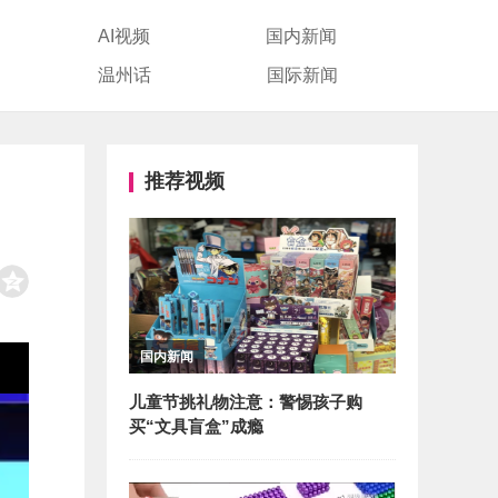
AI视频
国内新闻
温州话
国际新闻
推荐视频
国内新闻
儿童节挑礼物注意：警惕孩子购
买“文具盲盒”成瘾