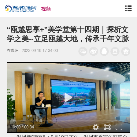
“瓯越思享+”美学堂第十四期｜探析文
学之美--立足瓯越大地，传承千年文脉
在温州
2023-09-19 17:34:00
0:00
/
00:34