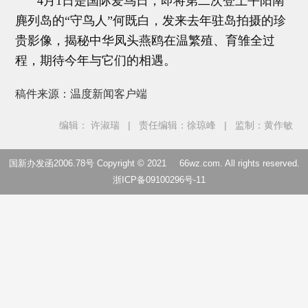
4月1日是国际爱鸟日，即将第二次登上平阳南
麂列岛的“守鸟人”何既白，发来去年驻岛拍摄的珍
贵影像，揭秘中华凤头燕鸥在温繁殖、育雏全过
程，期待今年与它们的相遇。
稿件来源：温度新闻客户端
编辑： 许淑瑞
|
责任编辑：徐琼峰
|
监制：黄作敏
国新办发函2006.78号 Copyright © 2021
66wz.com
. All rights reserved.
浙ICP备09100296号-11