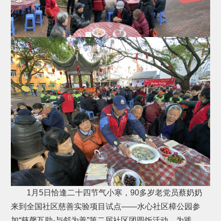
1月5日恰逢二十四节气小寒，90多岁老党员蔡奶奶
来到全国社区慈善实验项目试点——水心社区樟公园参
加“慈馨互助·与邻为善”第二届社区团圆饭活动。为践