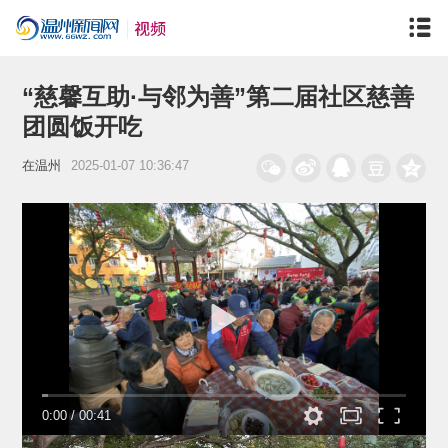
“慈馨互助·与邻为善”第二届社区慈善
团圆饭开吃
在温州
2025-01-07 10:36:47
0:00
/
00:41