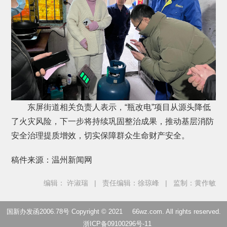
东屏街道相关负责人表示，“瓶改电”项目从源头降低
了火灾风险，下一步将持续巩固整治成果，推动基层消防
安全治理提质增效，切实保障群众生命财产安全。
稿件来源：温州新闻网
编辑： 许淑瑞
|
责任编辑：徐琼峰
|
监制：黄作敏
国新办发函2006.78号 Copyright © 2021
66wz.com
. All rights reserved.
浙ICP备09100296号-11