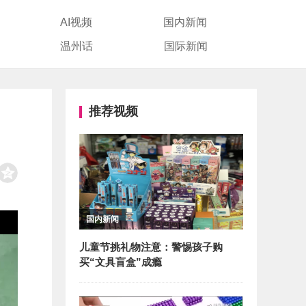
AI视频
国内新闻
温州话
国际新闻
推荐视频
国内新闻
儿童节挑礼物注意：警惕孩子购
买“文具盲盒”成瘾