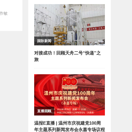
作敏
国际新闻
对接成功！回顾天舟二号“快递”之
旅
直播回顾
温报E直播 | 温州市庆祝建党100周
年主题系列新闻发布会永嘉专场议程