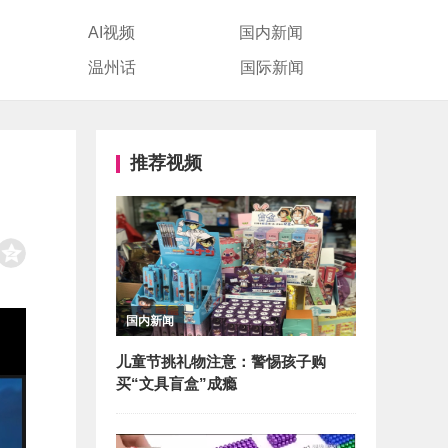
AI视频
国内新闻
温州话
国际新闻
推荐视频
国内新闻
儿童节挑礼物注意：警惕孩子购
买“文具盲盒”成瘾