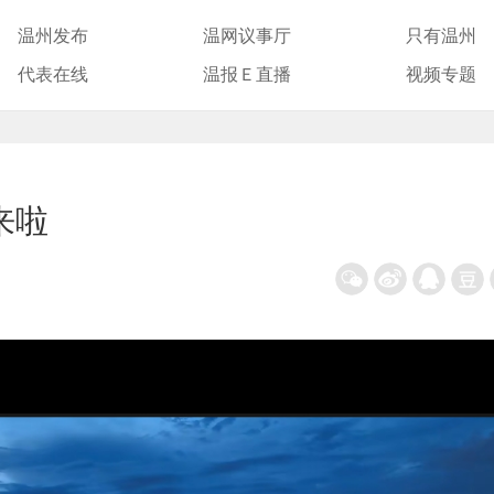
温州发布
温网议事厅
只有温州
代表在线
温报Ｅ直播
视频专题
来啦