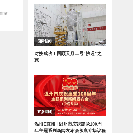
作敏
国际新闻
对接成功！回顾天舟二号“快递”之
旅
直播回顾
温报E直播 | 温州市庆祝建党100周
年主题系列新闻发布会永嘉专场议程