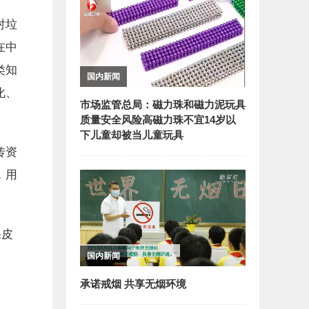
对垃
在中
类知
国内新闻
化、
市场监管总局：磁力珠和磁力泥玩具
质量安全风险高磁力珠不宜14岁以
下儿童却被当儿童玩具
传资
，用
果皮
国内新闻
承诺戒烟 共享无烟环境