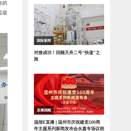
有的
垃圾
国际新闻
对接成功！回顾天舟二号“快递”之
旅
直播回顾
温报E直播 | 温州市庆祝建党100周
年主题系列新闻发布会永嘉专场议程