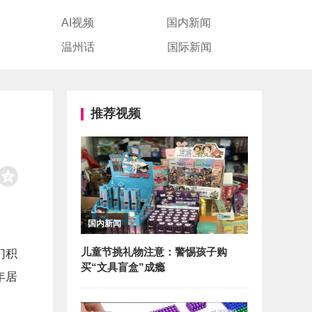
AI视频
国内新闻
温州话
国际新闻
推荐视频
国内新闻
儿童节挑礼物注意：警惕孩子购
们积
买“文具盲盒”成瘾
年居