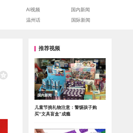
AI视频
国内新闻
温州话
国际新闻
推荐视频
国内新闻
儿童节挑礼物注意：警惕孩子购
买“文具盲盒”成瘾