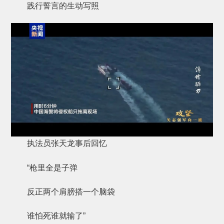
践行誓言的生动写照
执法员张天龙事后回忆
“枪里全是子弹
反正两个肩膀搭一个脑袋
谁怕死谁就输了”