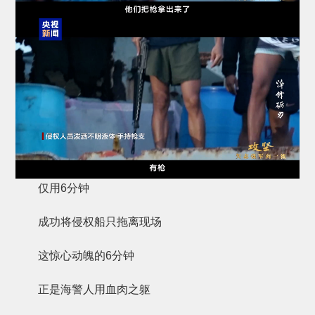
仅用6分钟
成功将侵权船只拖离现场
这惊心动魄的6分钟
正是海警人用血肉之躯