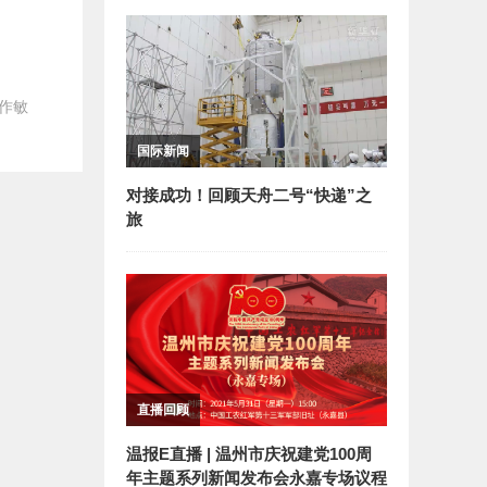
作敏
国际新闻
对接成功！回顾天舟二号“快递”之
旅
直播回顾
温报E直播 | 温州市庆祝建党100周
年主题系列新闻发布会永嘉专场议程