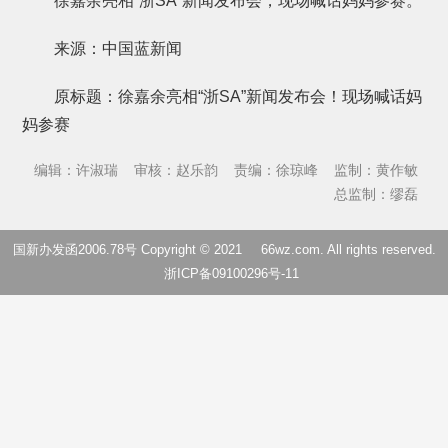
徐嘉余亮相“浙SA”新闻发布会，现场喊话妈妈参赛。
来源：中国蓝新闻
原标题：徐嘉余亮相“浙SA”新闻发布会！现场喊话妈
妈参赛
编辑：许淑瑞
审核：赵乐韵
责编：徐琼峰
监制：黄作敏
总监制：缪磊
国新办发函2006.78号 Copyright © 2021
66wz.com
. All rights reserved.
浙ICP备09100296号-11