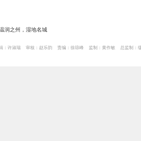
温润之州，湿地名城
辑：许淑瑞
审核：赵乐韵
责编：徐琼峰
监制：黄作敏
总监制：