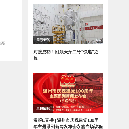
国际新闻
缪磊
对接成功！回顾天舟二号“快递”之
旅
直播回顾
温报E直播 | 温州市庆祝建党100周
年主题系列新闻发布会永嘉专场议程