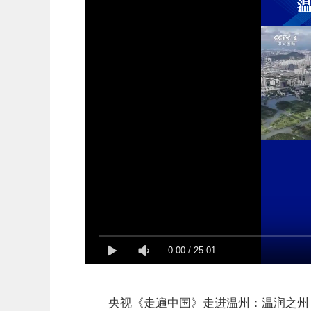
0:00
/
25:01
央视《走遍中国》走进温州：温润之州