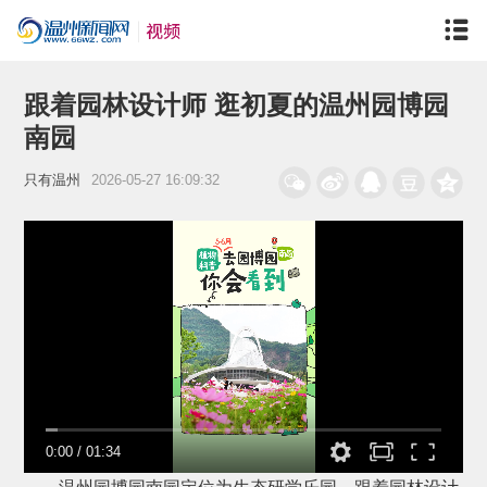
跟着园林设计师 逛初夏的温州园博园
南园
只有温州
2026-05-27 16:09:32
0:00
/
01:34