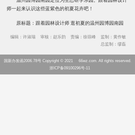
温州园博园南园定位为生态研学乐园。跟着园林设计
师一起来认识这些蓝紫色的初夏花卉吧！
原标题：跟着园林设计师 逛初夏的温州园博园南园
编辑：许淑瑞
审核：赵乐韵
责编：徐琼峰
监制：黄作敏
总监制：缪磊
国新办发函2006.78号 Copyright © 2021
66wz.com
. All rights reserved.
浙ICP备09100296号-11