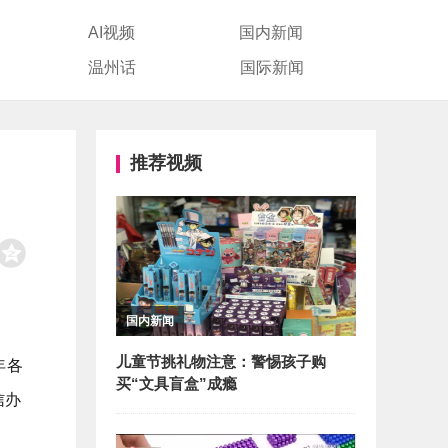
AI视频
国内新闻
温州话
国际新闻
推荐视频
国内新闻
儿童节挑礼物注意：警惕孩子购
年各
买“文具盲盒”成瘾
信办