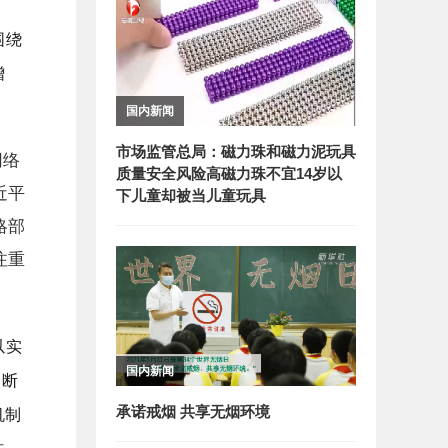
围绕
增
国内新闻
市场监管总局：磁力珠和磁力泥玩具
网络
质量安全风险高磁力珠不宜14岁以
近平
下儿童却被当儿童玩具
略部
注重
以实
国内新闻
不断
机制
承诺戒烟 共享无烟环境