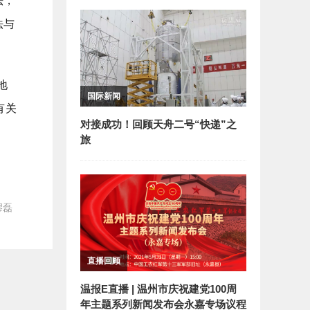
法，
法与
地
国际新闻
有关
对接成功！回顾天舟二号“快递”之
旅
缪磊
直播回顾
温报E直播 | 温州市庆祝建党100周
年主题系列新闻发布会永嘉专场议程