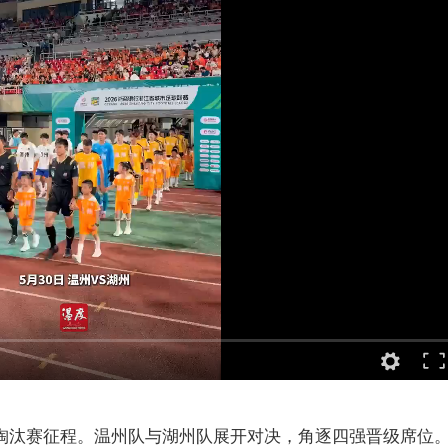
启淘汰赛征程。温州队与湖州队展开对决，角逐四强晋级席位