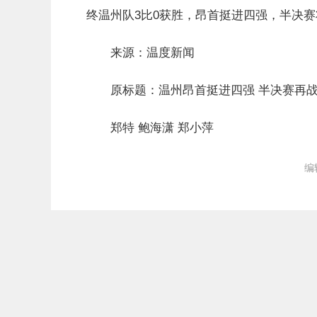
终温州队3比0获胜，昂首挺进四强，半决
来源：温度新闻
原标题：温州昂首挺进四强 半决赛再
郑特 鲍海潇 郑小萍
编