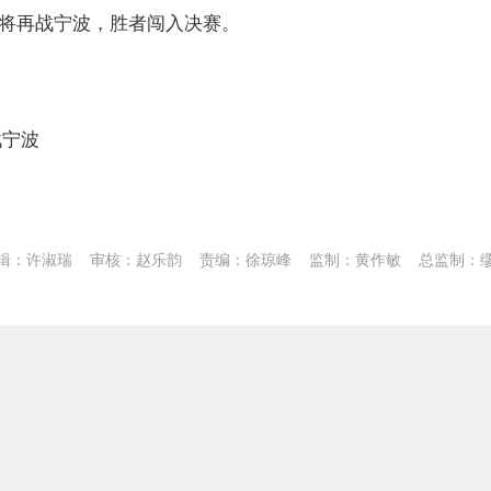
赛将再战宁波，胜者闯入决赛。
战宁波
辑：许淑瑞
审核：赵乐韵
责编：徐琼峰
监制：黄作敏
总监制：