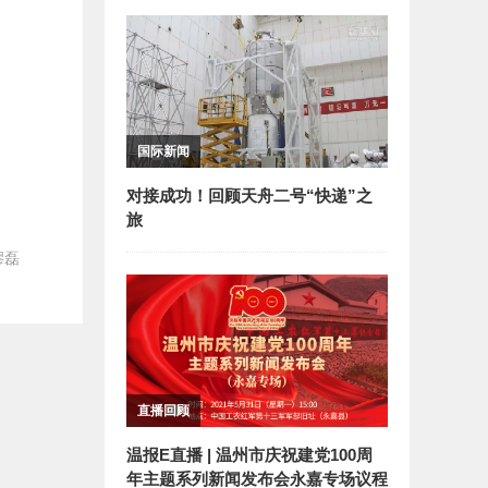
国际新闻
对接成功！回顾天舟二号“快递”之
旅
缪磊
直播回顾
温报E直播 | 温州市庆祝建党100周
年主题系列新闻发布会永嘉专场议程