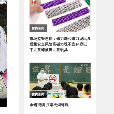
国内新闻
市场监管总局：磁力珠和磁力泥玩具
质量安全风险高磁力珠不宜14岁以
下儿童却被当儿童玩具
国内新闻
承诺戒烟 共享无烟环境