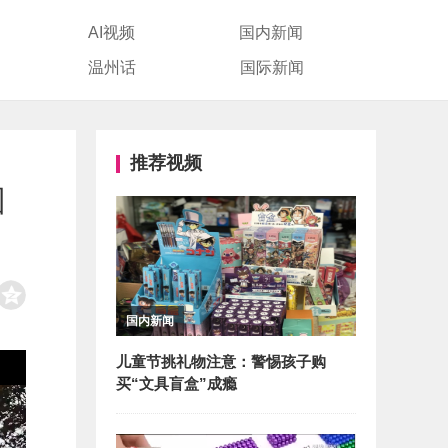
AI视频
国内新闻
温州话
国际新闻
推荐视频
园
国内新闻
儿童节挑礼物注意：警惕孩子购
买“文具盲盒”成瘾