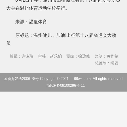
6月1日下午，温州市出征浙江省第十八届运动会动员
大会在温州体育运动学校举行。
来源：温度体育
原标题：温州健儿，加油!出征第十八届省运会大动
员
编辑：许淑瑞
审核：赵乐韵
责编：徐琼峰
监制：黄作敏
总监制：缪磊
国新办发函2006.78号 Copyright © 2021
66wz.com
. All rights reserved.
浙ICP备09100296号-11