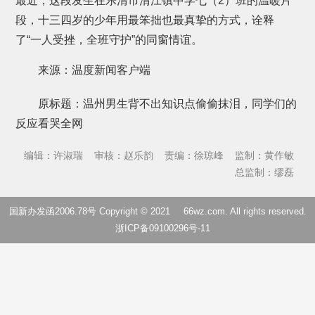
最近，这段发生在乐清市清江镇中学七（2）班的温暖片
段，十三四岁的少年用最笨拙也最真挚的方式，诠释
了“一人受挫，全班守护”的同窗情谊。
来源：温度新闻客户端
原标题：温州男生背不出知识点偷偷抹泪，同学们的
反应看哭全网
编辑：许淑瑞
审核：赵乐韵
责编：徐琼峰
监制：黄作敏
总监制：缪磊
国新办发函2006.78号 Copyright © 2021
66wz.com
. All rights reserved.
浙ICP备09100296号-11