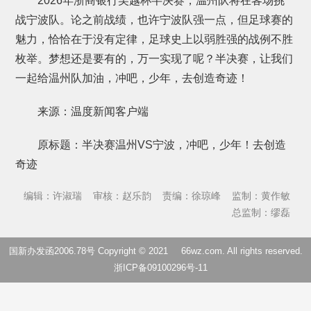
2026年浙商银行吴越杯半决赛，温州队将在客场挑
战宁波队。论之前战绩，也许宁波队强一点，但足球赛的
魅力，恰恰在于没有定律，足球史上以弱胜强的战例不胜
枚举。梦想还是要有的，万一实现了呢？半决赛，让我们
一起给温州队加油，冲吧，少年，去创造奇迹！
来源：温度新闻客户端
原标题：半决赛温州VS宁波，冲吧，少年！去创造
奇迹
编辑：许淑瑞
审核：赵乐韵
责编：徐琼峰
监制：黄作敏
总监制：缪磊
国新办发函2006.78号 Copyright © 2021
66wz.com
. All rights reserved.
浙ICP备09100296号-11