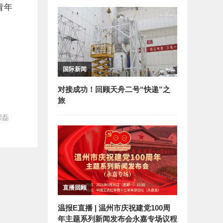
青年
国际新闻
对接成功！回顾天舟二号“快递”之
旅
缪磊
直播回顾
温报E直播 | 温州市庆祝建党100周
年主题系列新闻发布会永嘉专场议程