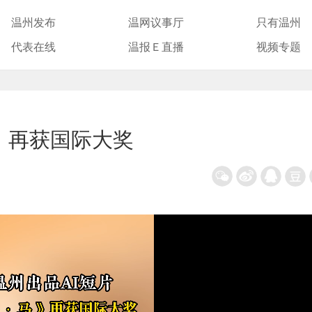
温州发布
温网议事厅
只有温州
代表在线
温报Ｅ直播
视频专题
马》再获国际大奖