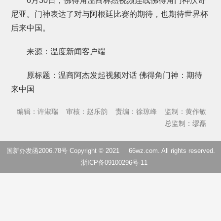
6月30日，佛得角温商林杰视频连线佛得角门神沃奇
尼亚。门神表达了对与阿根廷比赛的期待，也期待世界杯
后来中国。
来源：温度新闻客户端
原标题：温商阿杰发起视频对话 佛得角门神：期待
来中国
编辑：许淑瑞
审核：赵乐韵
责编：徐琼峰
监制：黄作敏
总监制：缪磊
国新办发函2006.78号 Copyright © 2021
66wz.com
. All rights reserved.
浙ICP备09100296号-11