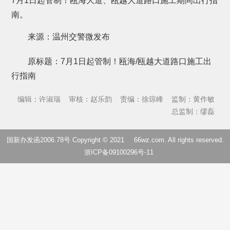
7月1日起管制！瓯海大道、瓯越大道路口施工期间出行指
南。
来源：温州交警微发布
原标题：7月1日起管制！瓯海/瓯越大道路口施工出
行指南
编辑：许淑瑞
审核：赵乐韵
责编：徐琼峰
监制：黄作敏
总监制：缪磊
国新办发函2006.78号 Copyright © 2021
66wz.com
. All rights reserved.
浙ICP备09100296号-11