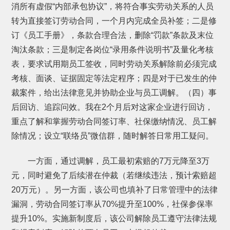
消所有虚假“内部承包协议”，将符合事实劳动关系的人员
转为直接签订劳动合同，一个月内完成全员补签；二是修
订《员工手册》，条款合理合法，删除“罚款”条款及末位
淘汰条款；三是制定各岗位“录用条件说明书”及量化考核
表，要求试用期员工签收，同时劳动关系解除前必须完成
考核、面谈、证据固定等法定程序；四是对于已发生的仲
裁案件，给出法律意见并协助企业与员工调解。（四）事
后回访、追踪问效。我在2个月后对这家企业进行回访，
重点了解和掌握劳动合同签订率、社保缴纳情况、员工解
除情况；设立“联络员”微信群，随时解答日常用工疑问。
一方面，通过调解，员工最初索赔的7万元降至3万
元，同时避免了后续潜在仲裁（若继续违法，预计索赔超
20万元）。另一方面，该公司也填补了日常管理中的法律
漏洞，劳动合同签订率从70%提升至100%，社保参保率
提升10%。实施新制度后，该公司解除员工遵守法律法规