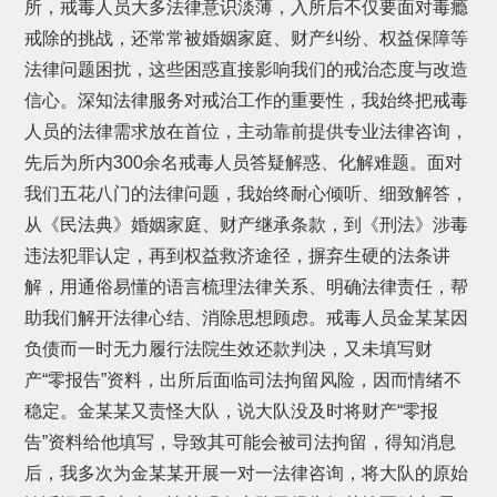
所，戒毒人员大多法律意识淡薄，入所后不仅要面对毒瘾
戒除的挑战，还常常被婚姻家庭、财产纠纷、权益保障等
法律问题困扰，这些困惑直接影响我们的戒治态度与改造
信心。深知法律服务对戒治工作的重要性，我始终把戒毒
人员的法律需求放在首位，主动靠前提供专业法律咨询，
先后为所内300余名戒毒人员答疑解惑、化解难题。面对
我们五花八门的法律问题，我始终耐心倾听、细致解答，
从《民法典》婚姻家庭、财产继承条款，到《刑法》涉毒
违法犯罪认定，再到权益救济途径，摒弃生硬的法条讲
解，用通俗易懂的语言梳理法律关系、明确法律责任，帮
助我们解开法律心结、消除思想顾虑。戒毒人员金某某因
负债而一时无力履行法院生效还款判决，又未填写财
产“零报告”资料，出所后面临司法拘留风险，因而情绪不
稳定。金某某又责怪大队，说大队没及时将财产“零报
告”资料给他填写，导致其可能会被司法拘留，得知消息
后，我多次为金某某开展一对一法律咨询，将大队的原始