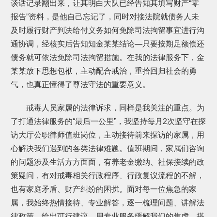
谈话记录翻出来，让其明白大队已经告知其填写财产“零
报告”资料，是他自己忘记了，同时对接法院就债务人未
及时履行财产判决给付义务如何免除司法拘留事宜进行沟
通协调，经核实后告知知金某某结论—只要按期足额偿还
债务就可依法免除司法拘留措施。在我的法律服务下，金
某某放下思想包袱，主动配合戒治，重拾回归社会的勇
气，也真正懂得了尊法守法的重要意义。
戒毒人员家属的法律诉求，同样是我关注的重点。为
了打通法律服务的“最后一公里”，我坚持每月2次坚守在探
访大厅公职律师值班岗位，主动接待前来探访的家属，用
心解决我们遇到的各类法律难题。值班期间，家属们咨询
的问题涉及生活方方面面，有养老金缴纳、社保接续的政
策疑问，有对戒毒相关行政程序、行政复议流程的不解，
也有家庭矛盾、财产纠纷的困扰。面对每一位焦急的家
属，我始终热情接待、专业解答，逐一梳理问题、讲解法
律政策、给出可行建议，用专业服务缓解我们的焦虑，搭