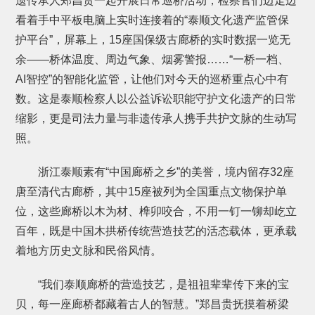
遗传承人郑昌贵一起开展日常巡桥活动，检察官们边走边
看着手中平板电脑上实时连接着的“泰顺文化遗产监管保
护平台”，屏幕上，15座国保级古廊桥的实时数据一览无
余——桥体温度、周边气象、烟雾警报……“一桥一档、
AI智控”的智能化监管，让他们对今天的巡桥重点心中有
数。这是泰顺检察人以公益诉讼职能守护文化遗产的日常
缩影，更是司法力量与非遗传承人携手共护文脉的生动写
照。
浙江泰顺素有“中国廊桥之乡”的美誉，境内留存32座
唐至清代古廊桥，其中15座被列为全国重点文物保护单
位，这些廊桥以木为材、榫卯咬合，不用一钉一铆却屹立
百年，既是中国木拱桥传统营造技艺的活态载体，更承载
着地方历史文脉和民俗风情。
“我们泰顺廊桥的营造技艺，是祖祖辈辈传下来的宝
贝，每一座廊桥都藏着古人的智慧。”郑昌贵抚摸着桥梁