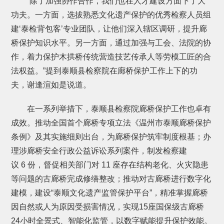
“除了加强协作合作，我们也在人才建设方面下了大
功夫。一方面，选拔熟悉文化遗产保护的优秀检察人员组
建‘泰检背包客’专业团队，让他们深入辖区调研，提升廊
桥保护知识水平。另一方面，通过加强与工会、法院的协
作，着力保护木拱桥传统营造技艺传承人等劳模工匠的合
法权益。”提到泰顺县检察院在廊桥保护工作上下的功
夫，谢逢渲如是说道。
在一系列举措下，泰顺县检察院廊桥保护工作也卓有
成效。推动全国首个廊桥专项立法《温州市泰顺廊桥保护
条例》及其实施细则出台，为廊桥保护筑牢制度根基；办
理涉廊桥安全行政公益诉讼系列案件，制发检察建
议 6 份，督促相关部门对 11 座存在结构老化、火灾隐患
等问题的古廊桥完成修缮整改；推动对古廊桥进行数字化
建模，建设“泰顺文化遗产监管保护平台”，精准掌握廊桥
因自然或人为原因受损害情况，实现15座国保级古廊桥
24小时全景式、智能化监管，以数字赋能提升保护效能。