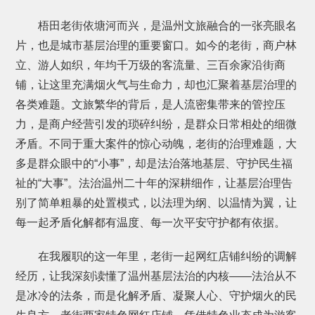
梧田老街依塘河而兴，是温州文旅融合的一张亮眼名
片，也是城市基层治理的重要窗口。如今的老街，商户林
立、游人如织，年均千万级的客流量、三百余家沿街商
铺，让这里充满烟火气与生命力，却也汇聚着基层治理的
各类难题。文旅繁华的背后，是人流密集带来的管控压
力，是商户经营引发的琐碎纠纷，是群众日常相处的细微
矛盾。不同于重大案件的惊心动魄，老街的治理难题，大
多是群众眼中的“小事”，却是法治落地基层、守护民生福
祉的“大事”。法治温州二十年的深耕细作，让基层治理告
别了简单粗暴的处置模式，以法理为纲、以温情为翼，让
每一起矛盾化解都有温度、每一次平安守护都有依据。
在我履职的这一年里，老街一起网红店铺纠纷的调解
经历，让我深刻读懂了温州基层法治的内核——法治从不
是冰冷的法条，而是化解矛盾、凝聚人心、守护烟火的民