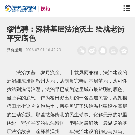
缪恺骋：深耕基层法治沃土 绘就老街
平安底色
只有温州
2026-07-01 16:42:20
法治筑基，岁月流金。二十载风雨兼程，法治建设的
涓涓细流浸润温州大地，从制度完善到基层落地，从刚性
执法到温情治理，法治早已成为这座城市最鲜明的底色、
最坚实的底气。作为梧田派出所的一名基层民警，我扎根
梧田老街这片文旅热土，亲身见证了法治温州建设在基层
的生动实践。那些散落街巷的民生琐事、化解无形的邻里
纠纷、守护平安的执法瞬间，串联起最鲜活、最温暖的基
层法治故事，诠释着温州二十年法治建设的初心与担当。