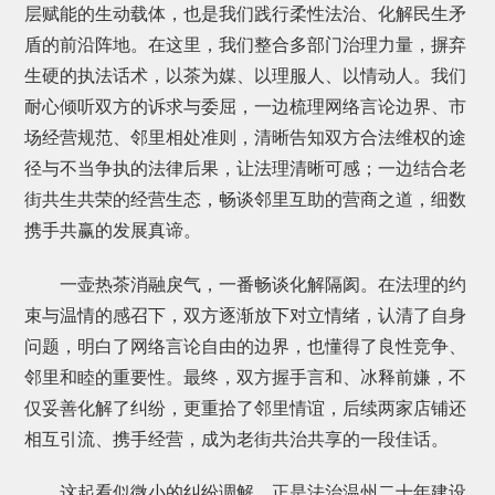
层赋能的生动载体，也是我们践行柔性法治、化解民生矛
盾的前沿阵地。在这里，我们整合多部门治理力量，摒弃
生硬的执法话术，以茶为媒、以理服人、以情动人。我们
耐心倾听双方的诉求与委屈，一边梳理网络言论边界、市
场经营规范、邻里相处准则，清晰告知双方合法维权的途
径与不当争执的法律后果，让法理清晰可感；一边结合老
街共生共荣的经营生态，畅谈邻里互助的营商之道，细数
携手共赢的发展真谛。
一壶热茶消融戾气，一番畅谈化解隔阂。在法理的约
束与温情的感召下，双方逐渐放下对立情绪，认清了自身
问题，明白了网络言论自由的边界，也懂得了良性竞争、
邻里和睦的重要性。最终，双方握手言和、冰释前嫌，不
仅妥善化解了纠纷，更重拾了邻里情谊，后续两家店铺还
相互引流、携手经营，成为老街共治共享的一段佳话。
这起看似微小的纠纷调解，正是法治温州二十年建设