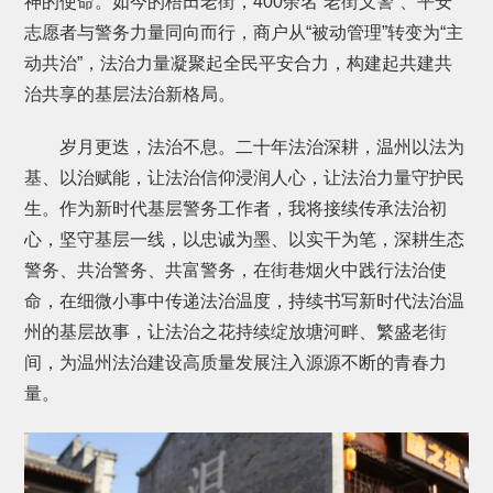
神的使命。如今的梧田老街，400余名“老街义警”、平安
志愿者与警务力量同向而行，商户从“被动管理”转变为“主
动共治”，法治力量凝聚起全民平安合力，构建起共建共
治共享的基层法治新格局。
岁月更迭，法治不息。二十年法治深耕，温州以法为
基、以治赋能，让法治信仰浸润人心，让法治力量守护民
生。作为新时代基层警务工作者，我将接续传承法治初
心，坚守基层一线，以忠诚为墨、以实干为笔，深耕生态
警务、共治警务、共富警务，在街巷烟火中践行法治使
命，在细微小事中传递法治温度，持续书写新时代法治温
州的基层故事，让法治之花持续绽放塘河畔、繁盛老街
间，为温州法治建设高质量发展注入源源不断的青春力
量。