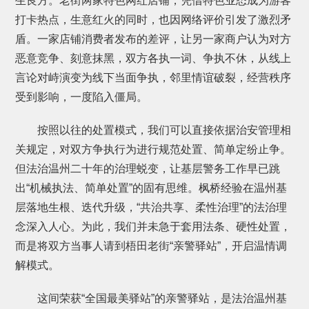
生良方。老街两家特色网红店铺，凭借特色业态成为游客
打卡热点，生意红火的同时，也因网络评价引发了激烈矛
盾。一家店铺消费者发布的差评，让另一家商户认为对方
恶意竞争、刻意抹黑，双方各执一词、争执不休，从线上
言论对峙演变为线下当面争执，邻里情谊破裂，经营秩序
受到影响，一度陷入僵局。
按照以往的处置模式，我们可以直接依据治安管理相
关规定，对双方争执行为进行规范处置、简单定纷止争。
但法治温州二十年的治理蜕变，让基层警务工作早已跳
出“机械执法、简单处置”的固有思维。枫桥经验在温州基
层落地生根、迭代升级，“共治共享、柔性治理”的法治理
念深入人心。为此，我们并未急于套用法条、硬性处置，
而是将双方当事人请到梧田老街“亲警驿站”，开启温情调
解模式。
这间荣获“全国最美驿站”的亲警驿站，是法治温州基