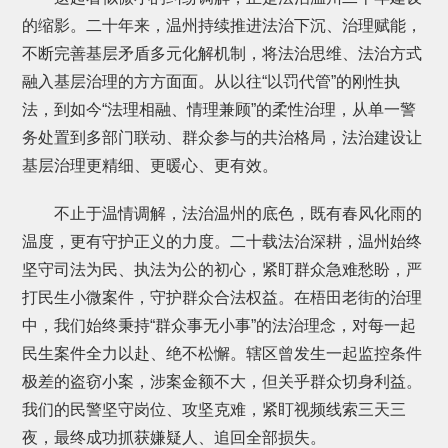
的缩影。二十年来，温州持续推进法治下沉、治理赋能，
不断完善基层矛盾多元化解机制，将法治思维、法治方式
融入基层治理的方方面面。从以往“以罚代管”的刚性执
法，到如今“法理相融、情理兼顾”的柔性治理，从单一警
务处置到多部门联动、群众参与的共治格局，法治建设让
基层治理更精细、更暖心、更有效。
不止于温情调解，法治温州的底色，既有春风化雨的
温度，更有守护正义的力度。二十载法治深耕，温州始终
坚守司法为民、执法为公的初心，紧盯群众急难愁盼，严
打民生小微案件，守护群众合法权益。在梧田老街的治理
中，我们始终秉持“群众事无小事”的法治理念，对每一起
民生案件全力以赴、绝不松懈。辖区曾发生一起监控条件
极差的盗窃小案，涉案金额不大，但关乎群众切身利益。
我们的民警坚守岗位、攻坚克难，紧盯视频线索三天三
夜，最终成功抓获嫌疑人、追回全部损失。