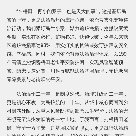
“在梧田，再小的案子，也是天大的事”，这是基层民
警的坚守，更是法治温州的庄严承诺。依托常态化专项整
治行动，我们紧盯民生小案、聚力追赃挽损，抢抓破案黄
金期，实现有案必打、赃物必追、快侦快破，今年以来辖
区追赃挽损率达93%，用实打实的执法成效守护群众安全
感、幸福感。同时，我们依托智慧法治治理体系，以159
个高清监控织密梧田老街平安防护网，实现风险智能预
警、隐患快速处置，用科技赋能法治基层治理，守护塘河
青绿美景与老街烟火平安。
法治温州二十年，是制度迭代、治理升级的二十年，
更是初心不改、为民护航的二十年。从城市核心商圈到乡
村街巷阡陌，从重大风险防控到细微民生守护，法治的光
芒照亮了温州发展的每一寸土地。于我而言，扎根梧田老
街，守护一方平安，是基层民警的职责，更是践行法治精