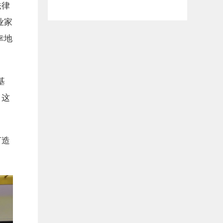
法律
业家
幸地
基
，这
打造