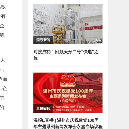
模板
少有
企
商
国际新闻
对接成功！回顾天舟二号“快递”之
旅
的大
会，
抢而
年企
前
的
直播回顾
温报E直播 | 温州市庆祝建党100周
年主题系列新闻发布会永嘉专场议程