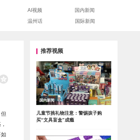
AI视频
国内新闻
温州话
国际新闻
推荐视频
国内新闻
儿童节挑礼物注意：警惕孩子购
，但
买“文具盲盒”成瘾
惑，
要如