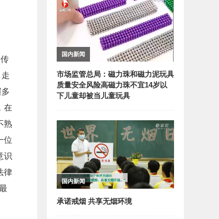
国内新闻
是传
市场监管总局：磁力珠和磁力泥玩具
，走
质量安全风险高磁力珠不宜14岁以
握多
下儿童却被当儿童玩具
，在
不熟
一位
意识
法律
国内新闻
最
承诺戒烟 共享无烟环境