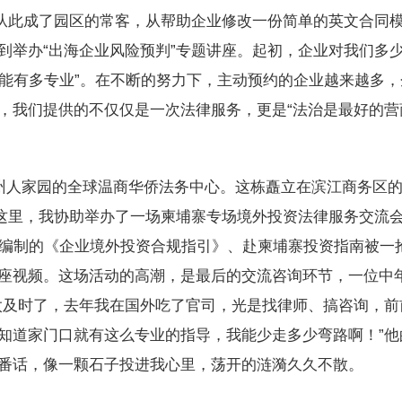
从此成了园区的常客，从帮助企业修改一份简单的英文合同
到举办“出海企业风险预判”专题讲座。起初，企业对我们多
西能有多专业”。在不断的努力下，主动预约的企业越来越多，
，我们提供的不仅仅是一次法律服务，更是“法治是最好的营
州人家园的全球温商华侨法务中心。这栋矗立在滨江商务区
在这里，我协助举办了一场柬埔寨专场境外投资法律服务交流
们编制的《企业境外投资合规指引》、赴柬埔寨投资指南被一
座视频。这场活动的高潮，是最后的交流咨询环节，一位中
太及时了，去年我在国外吃了官司，光是找律师、搞咨询，前
知道家门口就有这么专业的指导，我能少走多少弯路啊！”他
番话，像一颗石子投进我心里，荡开的涟漪久久不散。