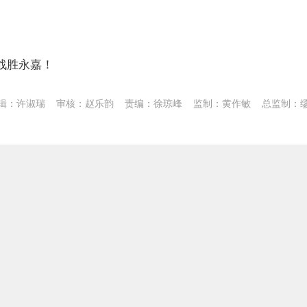
8战胜永嘉！
辑：许淑瑞
审核：赵乐韵
责编：徐琼峰
监制：黄作敏
总监制：