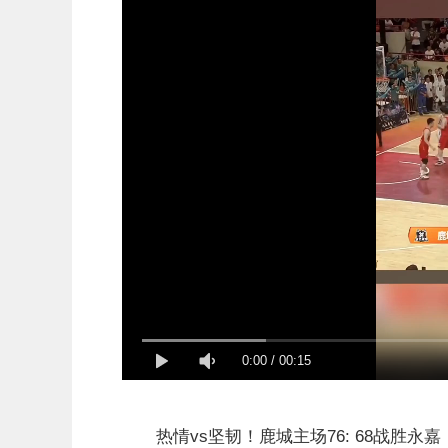
0:00
/
00:15
热情vs坚韧！鹿城主场76: 68战胜永嘉