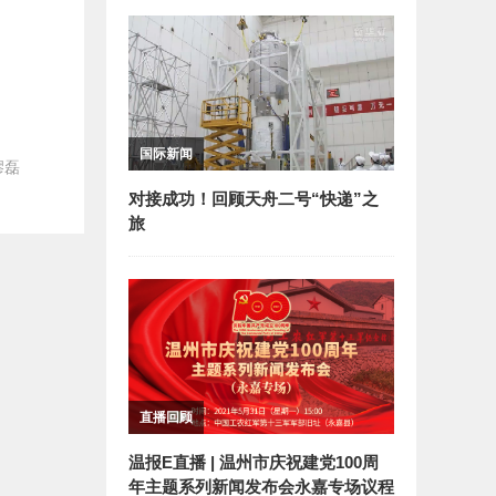
国际新闻
缪磊
对接成功！回顾天舟二号“快递”之
旅
直播回顾
温报E直播 | 温州市庆祝建党100周
年主题系列新闻发布会永嘉专场议程