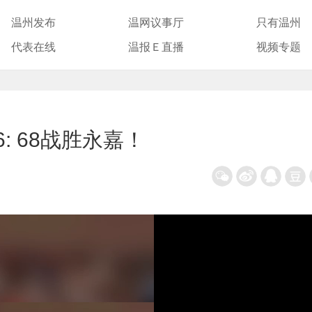
温州发布
温网议事厅
只有温州
代表在线
温报Ｅ直播
视频专题
: 68战胜永嘉！