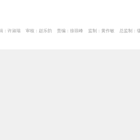
辑：许淑瑞
审核：赵乐韵
责编：徐琼峰
监制：黄作敏
总监制：