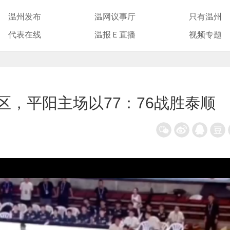
温州发布
温网议事厅
只有温州
代表在线
温报Ｅ直播
视频专题
赛区，平阳主场以77：76战胜泰顺