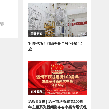
缪磊
国际新闻
对接成功！回顾天舟二号“快递”之
旅
直播回顾
温报E直播 | 温州市庆祝建党100周
年主题系列新闻发布会永嘉专场议程