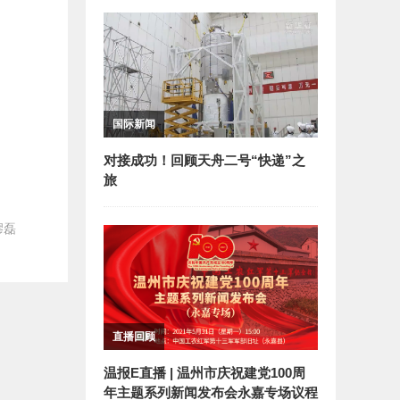
。
国际新闻
对接成功！回顾天舟二号“快递”之
旅
缪磊
直播回顾
温报E直播 | 温州市庆祝建党100周
年主题系列新闻发布会永嘉专场议程