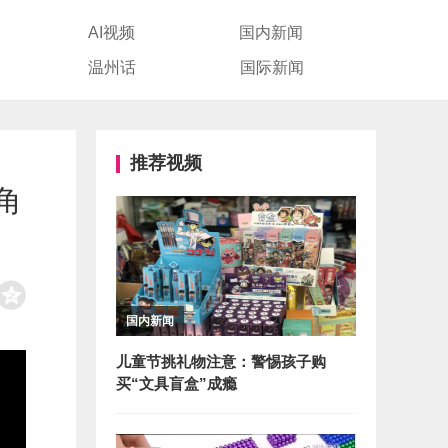
AI视频
国内新闻
温州话
国际新闻
推荐视频
角
国内新闻
儿童节挑礼物注意：警惕孩子购
买“文具盲盒”成瘾