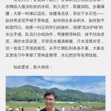
赤脚踩入微凉松软的水田。初入泥泞，双腿深陷、步履蹒
跚，大家一时难以适应。徐建海见状，亲自下水示范——
如何将淤泥平铺于育秧盘、如何倒去多余积水、如何抚平
畦面凹凸。他逐一纠正同学们的操作，强调“浅水护秧”的
水位手感。队员们分组协作，弯腰整理秧田、抹平结块淤
泥、调控水层深度，尽管泥水溅满裤腿、汗水浸透衣背，
但一道道工序渐趋规范。从手忙脚乱到有条不紊，大家在
反复练习中掌握了育秧盘整理、水位把控等实用技能。
知农爱农，薪火相传：