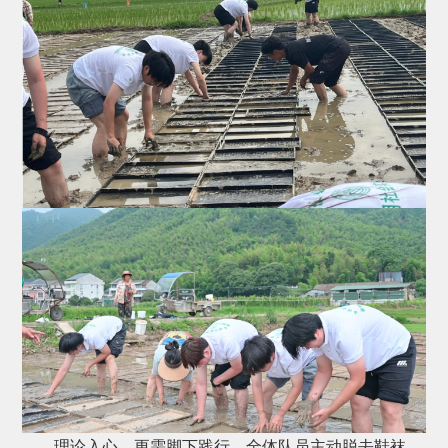
理论入心，更需脚下践行。全体队员主动脱去鞋袜，