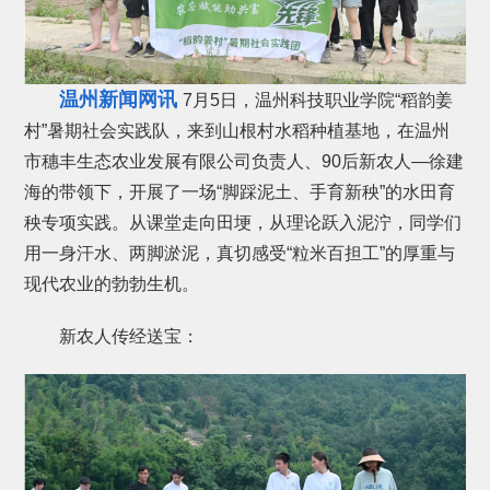
温州新闻网讯
7月5日，温州科技职业学院“稻韵姜
村”暑期社会实践队，来到山根村水稻种植基地，在温州
市穗丰生态农业发展有限公司负责人、90后新农人—徐建
海的带领下，开展了一场“脚踩泥土、手育新秧”的水田育
秧专项实践。从课堂走向田埂，从理论跃入泥泞，同学们
用一身汗水、两脚淤泥，真切感受“粒米百担工”的厚重与
现代农业的勃勃生机。
新农人传经送宝：