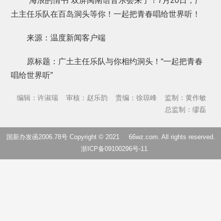
“海浪的情书”双屏闽南语音乐荟来了！7月20日，广
土主任乐队在百岛洞头等你！一起把青春唱给世界听！
来源：温度新闻客户端
原标题：广土主任乐队与你相约洞头！“一起把青春
唱给世界听”
编辑：许淑瑞
审核：赵乐韵
责编：徐琼峰
监制：黄作敏
总监制：缪磊
国新办发函2006.78号 Copyright © 2021
66wz.com
. All rights reserved.
浙ICP备09100296号-11